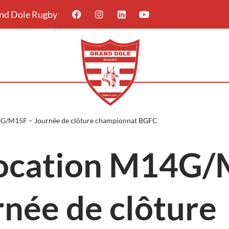
rand Dole Rugby
G/M15F – Journée de clôture championnat BGFC
ocation M14G/
rnée de clôture