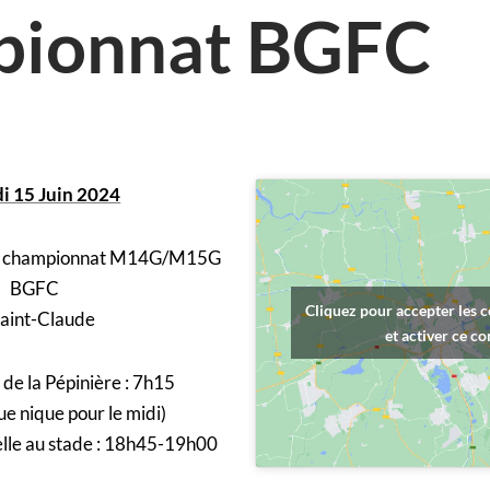
pionnat BGFC
i 15 Juin 2024
re championnat M14G/M15G
BGFC
Cliquez pour accepter les 
Saint-Claude
et activer ce c
de la Pépinière : 7h15
ue nique pour le midi)
elle au stade : 18h45-19h00