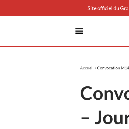
Site officiel du G
Aller
au
contenu
Accueil
»
Convocation M14
Conv
– Jou