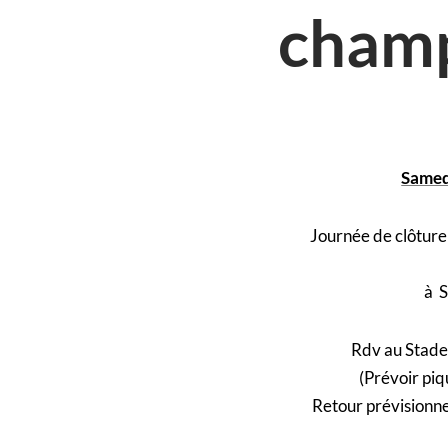
cham
Samed
Journée de clôtu
à 
Rdv au Stade 
(Prévoir piq
Retour prévisionn