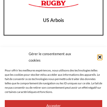
US Arbois
Gérer le consentement aux
3ème match
cookies
US Arbois VS Ovale Charollais
Pour offrir les meilleures expériences, nous utilisons des technologies telles
que les cookies pour stocker et/ou accéder aux informations des appareils. Le
fait de consentir à ces technologies nous permettra de traiter des données
telles que le comportement de navigation ou les ID uniques sur ce site. Le fait de
ne pas consentir ou de retirer son consentement peut avoir un effet négatif sur
certaines caractéristiques et fonctions.
Accepter