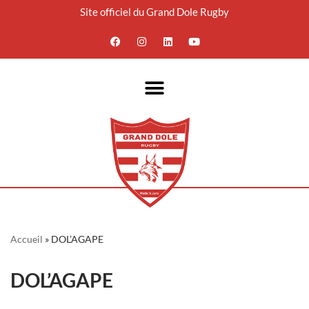
Site officiel du Grand Dole Rugby
Aller
au
contenu
Accueil
»
DOL’AGAPE
DOL’AGAPE