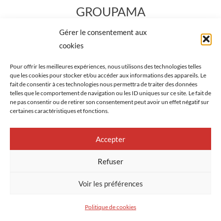
GROUPAMA
Gérer le consentement aux
40 Cr Sully, 39000 Lons-le-Saunier
cookies
Banque et assurance.
Pour offrir les meilleures expériences, nous utilisons des technologies telles
que les cookies pour stocker et/ou accéder aux informations des appareils. Le
fait de consentir à ces technologies nous permettra de traiter des données
telles que le comportement de navigation ou les ID uniques sur ce site. Le fait de
03 84 87 10 73
ne pas consentir ou de retirer son consentement peut avoir un effet négatif sur
certaines caractéristiques et fonctions.
SITE INTERNET
Accepter
Refuser
Voir les préférences
Politique de cookies