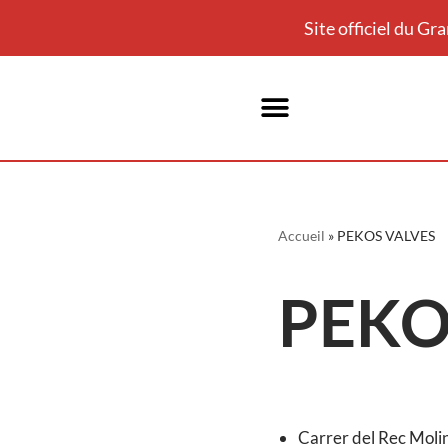
Site officiel du G
Aller
au
contenu
Accueil
»
PEKOS VALVES
PEKO
Carrer del Rec Molin