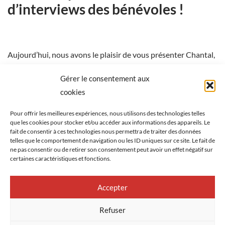
d’interviews des bénévoles !
Aujourd’hui, nous avons le plaisir de vous présenter Chantal,
une bénévole dévouée du Grand Dole Rugby !
Gérer le consentement aux
cookies
Chantal nous explique pourquoi elle a choisi de s’engager
avec notre association plutôt qu’une autre !
Pour offrir les meilleures expériences, nous utilisons des technologies telles
que les cookies pour stocker et/ou accéder aux informations des appareils. Le
fait de consentir à ces technologies nous permettra de traiter des données
telles que le comportement de navigation ou les ID uniques sur ce site. Le fait de
ne pas consentir ou de retirer son consentement peut avoir un effet négatif sur
certaines caractéristiques et fonctions.
Accepter
Refuser