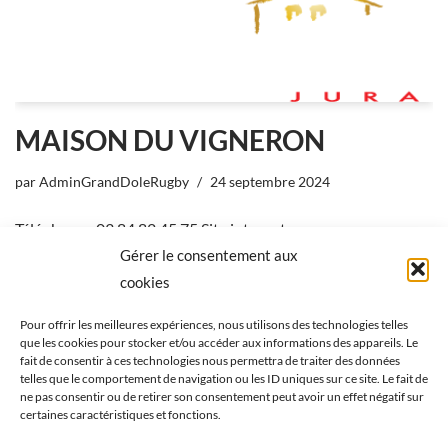
MAISON DU VIGNERON
par
AdminGrandDoleRugby
24 septembre 2024
Téléphone : 03 84 82 45 75 Site internet
Gérer le consentement aux
cookies
Pour offrir les meilleures expériences, nous utilisons des technologies telles
« Précédent
1
…
3
4
5
6
7
que les cookies pour stocker et/ou accéder aux informations des appareils. Le
fait de consentir à ces technologies nous permettra de traiter des données
…
20
Suivant »
telles que le comportement de navigation ou les ID uniques sur ce site. Le fait de
ne pas consentir ou de retirer son consentement peut avoir un effet négatif sur
certaines caractéristiques et fonctions.